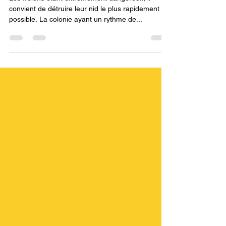
à Alençon
Les frelons étant extrêmement dangereux, il
convient de détruire leur nid le plus rapidement
possible. La colonie ayant un rythme de...