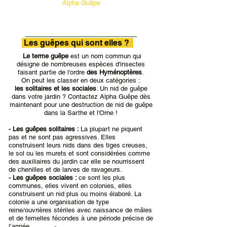
"
Alpha Guêpe
"
06.63.15.21.14
DEMANDE D 'INTERVENTION
Les guêpes qui sont elles ?
Le terme guêpe
est un nom commun qui
désigne de nombreuses espèces d'insectes
faisant partie de l'ordre
des Hyménoptères
.
On peut les classer en deux catégories :
les solitaires et les sociales
. Un nid de guêpe
dans votre jardin ? Contactez Alpha Guêpe dès
maintenant pour une destruction de nid de guêpe
dans la Sarthe et l'Orne !
- Les guêpes solitaires :
La plupart ne piquent
pas et ne sont pas agressives. Elles
construisent leurs nids dans des tiges creuses,
le sol ou les murets et sont considérées comme
des auxiliaires du jardin car elle se nourrissent
de chenilles et de larves de ravageurs.
- Les guêpes sociales :
ce sont les plus
communes, elles vivent en colonies, elles
construisent un nid plus ou moins élaboré. La
colonie a une organisation de type
reine/ouvrières stériles avec naissance de mâles
et de femelles fécondes à une période précise de
l’année.