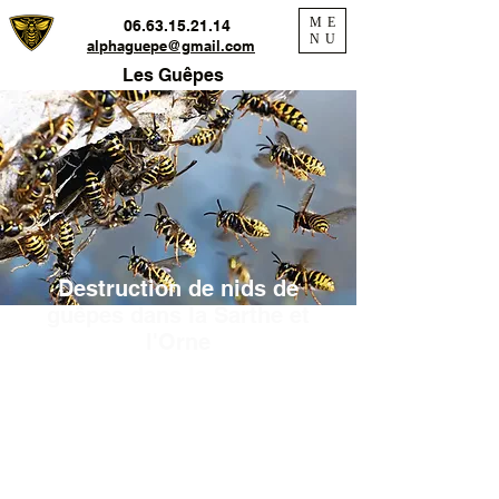
ME
06.63.15.21.14
NU
alphaguepe@gmail.com
Les Guêpes
Destruction de nids de
guêpes dans la Sarthe et
l'Orne
A cause du réchauffement climatique les
guêpes sont de plus en plus nombreuses.
la
présence de leurs nids dans nos habitations,
nos toitures ou
notre jardin représente un
réel danger. Si vous trouvez un nid de
guêpes ne prenez pas de risques inutiles en
intervenant vous même faites appel à un
professionnel qualifié contactez :