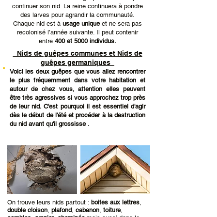
continuer son nid. La reine continuera à pondre
des larves pour agrandir la communauté.
Chaque nid est à
usage unique
et ne sera pas
recolonisé l’année suivante. Il peut contenir
entre
400 et 5000 individus.
Nids de guêpes communes et Nids de
guêpes germaniques
Voici les deux guêpes que vous allez rencontrer
le plus fréquemment dans votre habitation et
autour de chez vous, attention elles peuvent
être très agressives si vous approchez trop près
de leur nid. C'est pourquoi il est essentiel d'agir
dès le début de l'été et procéder à la destruction
du nid avant qu'il grossisse .
On trouve leurs nids partout :
boites aux lettres
,
double cloison
,
plafond
,
cabanon
,
toiture
,