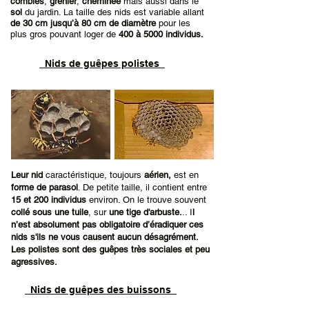
combles
,
grenier
,
cheminée
mais aussi dans le
sol
du jardin. La taille des nids est variable allant
de 30 cm jusqu’à 80 cm de diamètre
pour les
plus gros pouvant loger de
400 à 5000 individus.
Nids de guêpes polistes
Leur nid
caractéristique, toujours
aérien,
est en
forme de parasol
.
De petite taille, il contient entre
15 et 200 individus
environ. On le trouve souvent
collé sous une tuile
, sur
une tige d'arbuste.
.. I
l
n’est absolument pas obligatoire d’éradiquer ces
nids s'ils ne vous causent aucun désagrément.
Les polistes sont des guêpes très sociales et peu
agressives.
Nids de guêpes des buissons