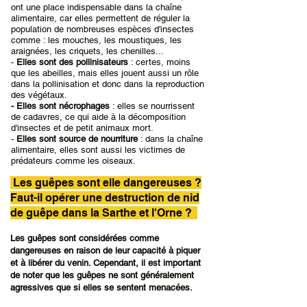
ont une place indispensable dans la chaî
ne
alimentaire, car elles permettent de réguler la
population de nombreuses espèces d'insectes
comme : les mouches, les moustiques, les
araignées, les criquets, les chenilles...
-
Elles sont des pollinisateurs
: certes, moins
que les abeilles, mais elles jouent aussi un rôle
dans la pollinisation et donc dans la reproduction
des végétaux.
- Elles sont nécrophages
: elles se nourrissent
de cadavres, ce qui aide
à la décomposition
d'insectes et de petit animaux mort.
-
Elles sont source de nourriture
: dans la chaîne
alimentaire, elles sont aussi les victimes de
prédateurs comme les oiseaux.
Les guêpes sont elle dangereuses ?
Faut-il opérer une destruction de nid
de guêpe dans la Sarthe et l'Orne ?
Les guêpes sont considérées comme
dangereuses en raison de leur capacité à piquer
et à libérer du venin. Cependant, il est important
de noter que les guêpes ne sont généralement
agressives que si elles se sentent menacées.